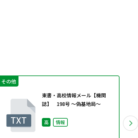
その他
学
東書・高校情報メール【機関
誌】 198号 ～偽基地局～
高
情報