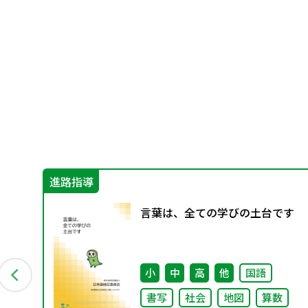
進路指導
ー
言葉は、全ての学びの土台です
配付
術
小
中
高
他
国語
書写
社会
地図
算数