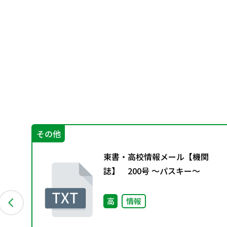
その他
東書・高校情報メール【機関
間
誌】 200号 ～パスキー～
高
情報