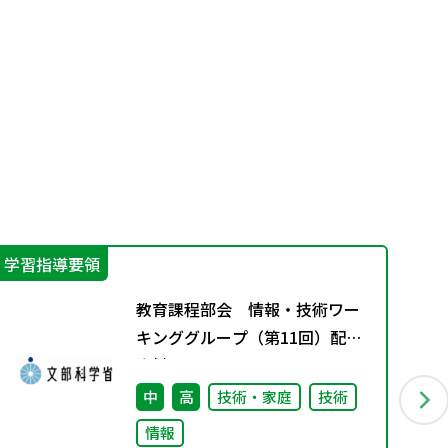
学習指導要領
生
教育課程部会 情報・技術ワー
キンググループ（第11回）配付
資料
中
高
技術・家庭
技術
情報