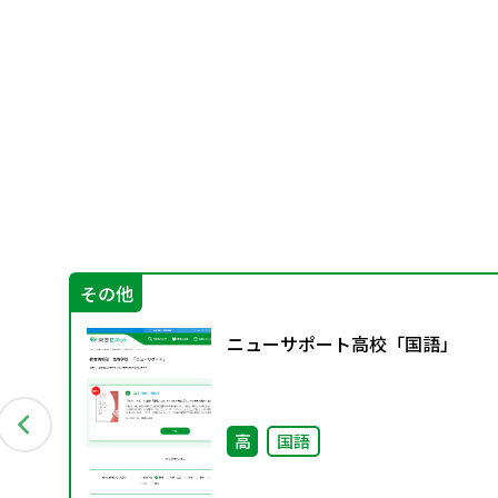
その他
ニューサポート高校「国語」
高
国語