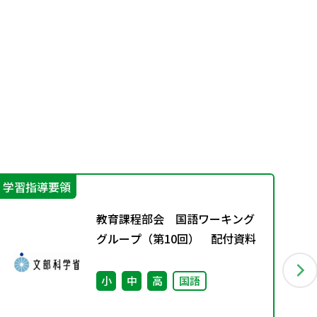
学習指導要領
学
教育課程部会 国語ワーキング
グループ（第10回） 配付資料
小
中
高
国語