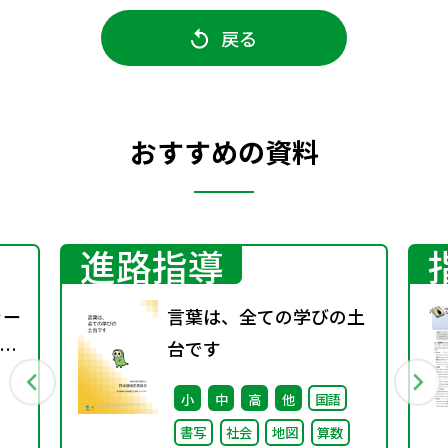
戻る
おすすめの資料
進路指導
ャー
言葉は、全ての学びの土
す
台です
文
小
中
高
他
国語
し
書写
社会
地図
算数