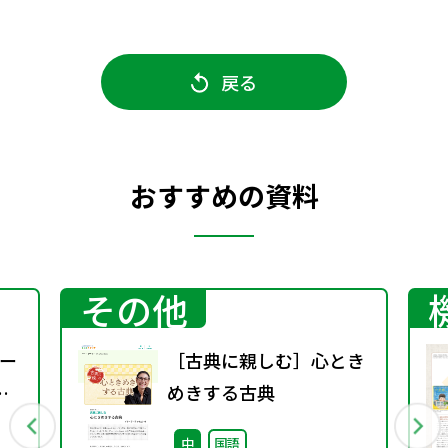
戻る
おすすめの資料
その他
ー
［古典に親しむ］心とき
めきする古典
中
国語