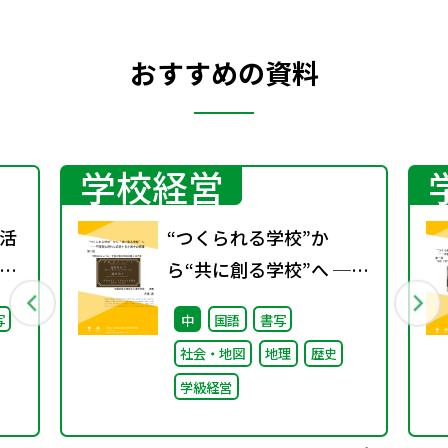
おすすめの資料
学校経営
活
“つくられる学校”か
」
ら“共に創る学校”へ ──
学校
不確実な時代に応答する
写
中
国語
書写
い
小津中の実践 第二回
社会・地図
地理
歴史
「学校のコンパス」生徒
学級経営
が創る学校の最上位方針