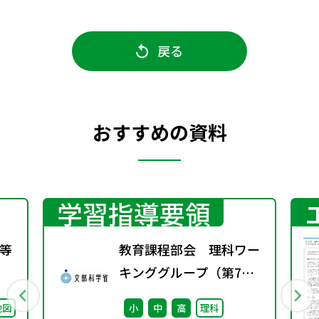
戻る
おすすめの資料
学習指導要領
等
教育課程部会 理科ワー
キンググループ（第7
回） 配付資料 ※算
地図
小
中
高
理科
数・数学ワーキンググル