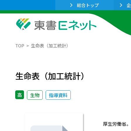
総合トップ
企
TOP
生命表（加工統計）
生命表（加工統計）
高
生物
指導資料
厚生労働省。