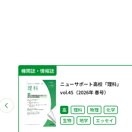
機関誌・情報誌
ま
ニューサポート高校「理科」
vol.45（2026年 春号）
高
理科
物理
化学
生物
地学
エッセイ