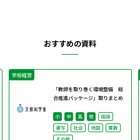
おすすめの資料
学校経営
「教師を取り巻く環境整備 総
合推進パッケージ」取りまとめ
小
中
高
他
国語
書写
社会
地図
算数
その他