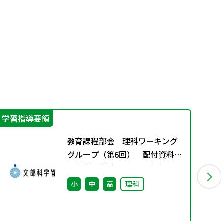
学習指導要領
学
教育課程部会 理科ワーキング
グループ（第6回） 配付資料
※算数・数学ワーキンググルー
プ（第7回）と合同開催
小
中
高
理科