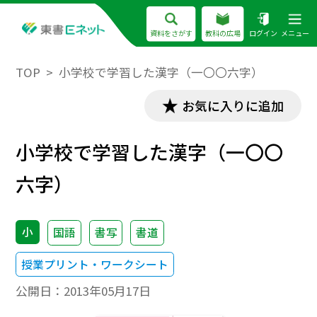
資料をさがす
教科の広場
ログイン
メニュー
TOP
小学校で学習した漢字（一〇〇六字）
お気に入りに追加
小学校で学習した漢字（一〇〇
六字）
小
国語
書写
書道
授業プリント・ワークシート
公開日：
2013年05月17日