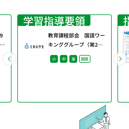
学習指導要領
9
教育課程部会 国語ワー
会
キンググループ（第2
マ
回） 配付資料
小
中
高
国語