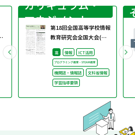
カリキュラム・
マネジメント
第18回全国高等学校情報
問
教育研究会全国大会(千
め
葉大会)
高
情報
ICT活用
プログラミング教育・STEAM教育
機関誌・情報誌
文科省情報
学習指導要領