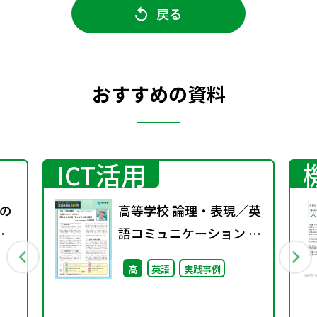
戻る
おすすめの資料
ICT活用
の
高等学校 論理・表現／英
表
語コミュニケーション 実
と
践事例集 特別号
高
英語
実践事例