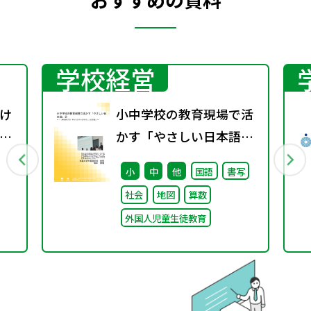
学校経営
け
小中学校の教育現場で活
ザ
かす「やさしい日本語」
② ～「（学校内での）子
小
中
他
国語
書写
どもたちへのやさしい日
社会
地図
算数
本語」～
外国人児童生徒教育