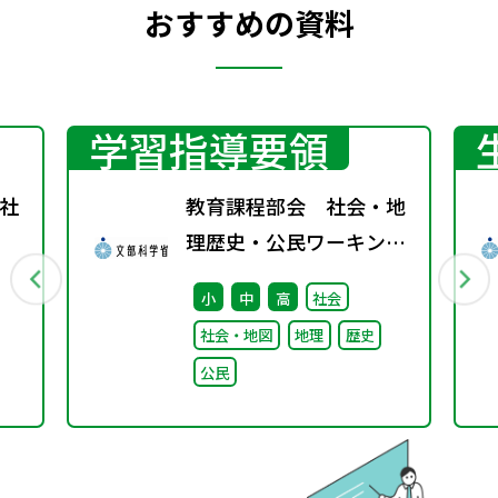
おすすめの資料
学習指導要領
社
教育課程部会 社会・地
理歴史・公民ワーキング
（第7回） 配付資料
小
中
高
社会
社会・地図
地理
歴史
公民