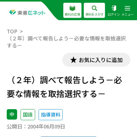
教科の広場
資料をさがす
ログイン
メニュー
TOP
（２年）調べて報告しよう－必要な情報を取捨選択
する－
お気に入りに追加
（２年）調べて報告しよう－必
要な情報を取捨選択する－
中
国語
指導資料
公開日：
2004年06月09日