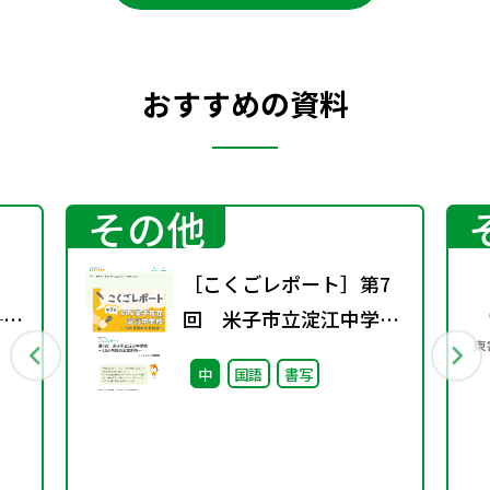
おすすめの資料
その他
［こくごレポート］第7
──
回 米子市立淀江中学校
る
～10か月間の卒業制作～
中
国語
書写
つな