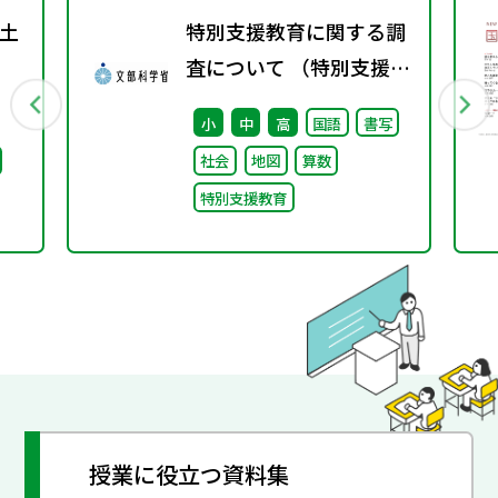
土
特別支援教育に関する調
査について （特別支援教
育体制整備状況調査、通
小
中
高
国語
書写
級による指導実施状況調
社会
地図
算数
査）
特別支援教育
授業に役立つ資料集