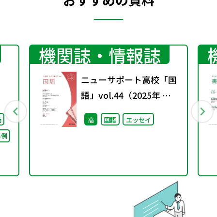
機関誌・情報誌
ニューサポート高校「国
語」vol.44（2025年 秋
号）
価
高
国語
エッセイ
事例