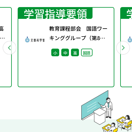
学習指導要領
高
教育課程部会 国語ワー
ス
キンググループ（第8
回） 配付資料
小
中
高
国語