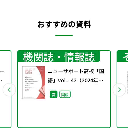
おすすめの資料
機関誌・情報誌
ー
ニューサポート高校「国
語」vol．42（2024年秋
号）
高
国語