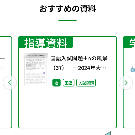
おすすめの資料
指導資料
ー
国語入試問題＋αの風景
（37） ―2024年大学
入試共通テスト国語問題
高
国語
入試問題