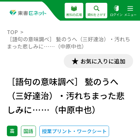
教科の広場
資料をさがす
ログイン
メニュー
TOP
［語句の意味調べ］ 甃のうへ（三好達治）・汚れち
まった悲しみに……（中原中也）
お気に入りに追加
［語句の意味調べ］ 甃のうへ
（三好達治）・汚れちまった悲
しみに……（中原中也）
高
国語
授業プリント・ワークシート