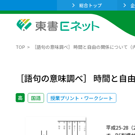
総合トップ
企
TOP
［語句の意味調べ］ 時間と自由の関係について（
［語句の意味調べ］ 時間と自
高
国語
授業プリント・ワークシート
平成25-2