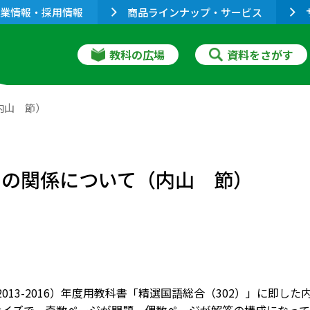
業情報・採用情報
商品ラインナップ・サービス
教科の広場
資料をさがす
内山 節）
由の関係について（内山 節）
8（2013-2016）年度用教科書「精選国語総合（302）」に