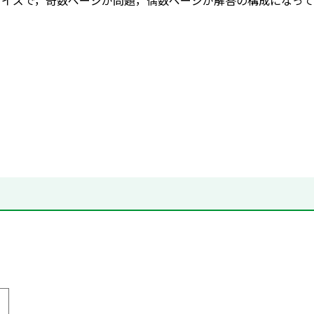
サイズで，奇数ページが問題，偶数ページが解答の構成になっ