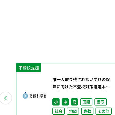
不登校支援
グ
誰一人取り残されない学びの保
資料
障に向けた不登校対策推進本部
（第4回）安心して学べる魅力あ
る学校づくりの推進に向けた方
小
中
高
国語
書写
向性等について議論
社会
地図
算数
その他