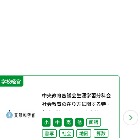
学校経営
学
中央教育審議会生涯学習分科会
社会教育の在り方に関する特別
部会（第1回） 配布資料
小
中
高
他
国語
書写
社会
地図
算数