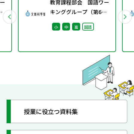
ー
教育課程部会 国語ワー
キンググループ（第6
回） 配付資料
小
中
高
国語
授業に役立つ資料集