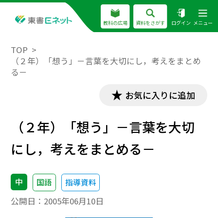
教科の広場
資料をさがす
ログイン
メニュー
TOP
（２年）「想う」－言葉を大切にし，考えをまとめ
る－
お気に入りに追加
（２年）「想う」－言葉を大切
にし，考えをまとめる－
中
国語
指導資料
公開日：
2005年06月10日