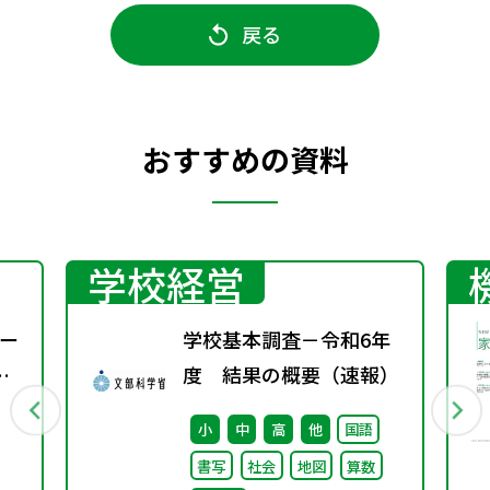
戻る
おすすめの資料
学校経営
ー
学校基本調査－令和6年
度 結果の概要（速報）
小
中
高
他
国語
書写
社会
地図
算数