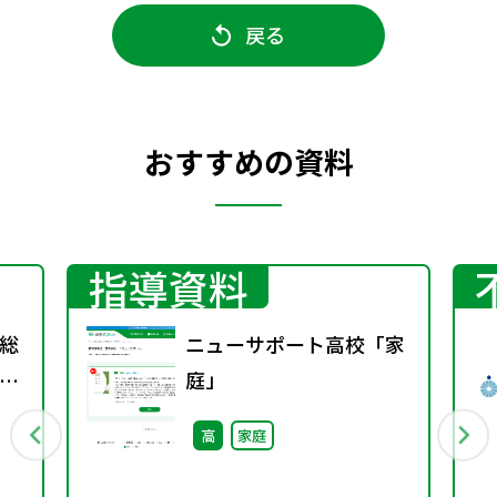
戻る
おすすめの資料
指導資料
総
ニューサポート高校「家
間
庭」
第
高
家庭