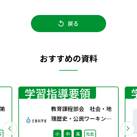
戻る
おすすめの資料
学習指導要領
第
教育課程部会 社会・地
理歴史・公民ワーキング
（第8回） 配付資料
写
小
中
高
社会