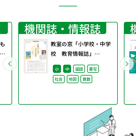
機関誌・情報誌
も
教室の窓「小学校・中学
業
校 教育情報誌」
vol.76 2025年9月発行
小
中
国語
書写
社会
地図
算数