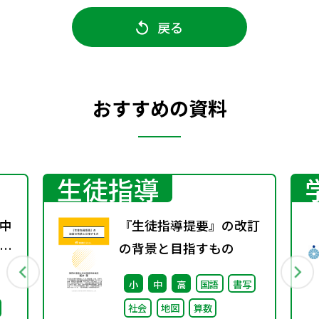
戻る
おすすめの資料
生徒指導
中
『生徒指導提要』の改訂
係
の背景と目指すもの
通
小
中
高
国語
書写
社会
地図
算数