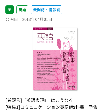
高
英語
機関誌・情報誌
公開日：
2013年04月01日
[巻頭言]「英語表現Ⅱ」はこうなる
[特集1]コミュニケーション英語Ⅱ教科書 予告