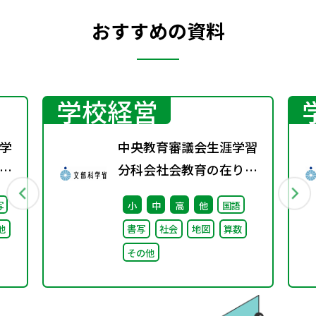
おすすめの資料
学校経営
学
中央教育審議会生涯学習
校
分科会社会教育の在り方
）
に関する特別部会（第1
写
小
中
高
他
国語
る
回） 配布資料
他
書写
社会
地図
算数
け
その他
論