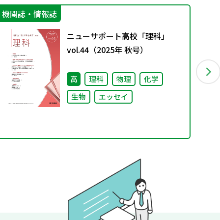
機関誌・情報誌
文
ニューサポート高校「理科」
vol.44（2025年 秋号）
高
理科
物理
化学
生物
エッセイ