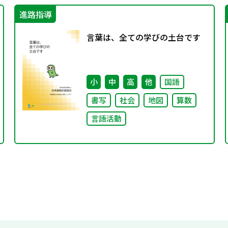
進路指導
言葉は、全ての学びの土台です
小
中
高
他
国語
書写
社会
地図
算数
言語活動