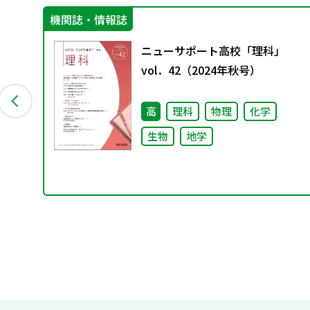
機関誌・情報誌
）
ニューサポート高校「理科」
使
vol．42（2024年秋号）
業
高
理科
物理
化学
生物
地学