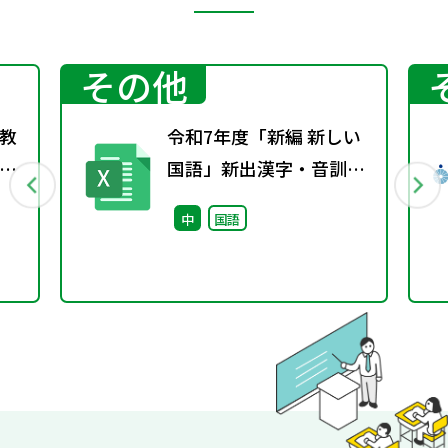
その他
教
令和7年度「新編 新しい
指
国語」新出漢字・音訓・
第
「付表」
中
国語