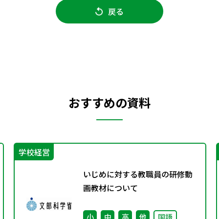
戻る
おすすめの資料
学校経営
いじめに対する教職員の研修動
画教材について
小
中
高
他
国語