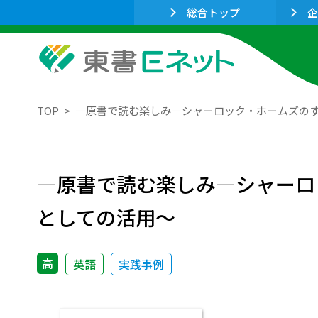
総合トップ
企
TOP
―原書で読む楽しみ―シャーロック・ホームズの
―原書で読む楽しみ―シャーロ
としての活用～
高
英語
実践事例