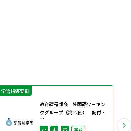
学習指導要領
学
教育課程部会 外国語ワーキン
ググループ（第12回） 配付資
料
小
中
高
英語