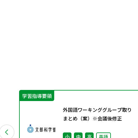
学習指導要領
ン
外国語ワーキンググループ取り
資料
まとめ（案）※会議後修正
小
中
高
英語