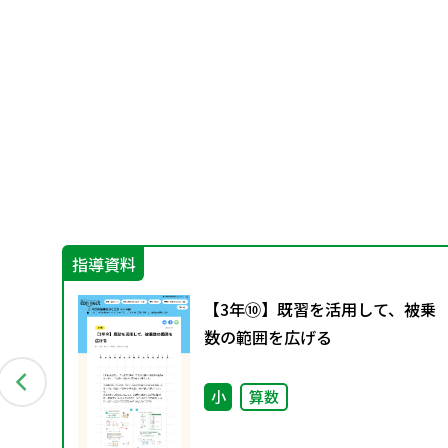
指導資料
グ
【3年⑩】既習を活用して、被乗
料
数の範囲を広げる
小
算数