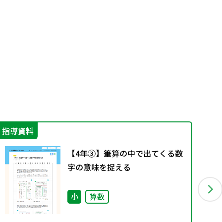
指導資料
指
【4年③】筆算の中で出てくる数
字の意味を捉える
小
算数