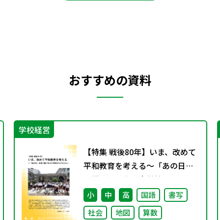
おすすめの資料
学校経営
【特集 戦後80年】いま、改めて
平和教育を考える〜「あの日」
を語り継ぐ本川小学校の子ども
たち〜
小
中
高
国語
書写
社会
地図
算数