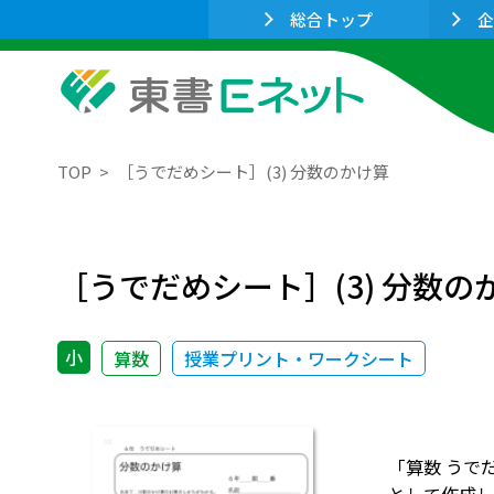
総合トップ
企
TOP
［うでだめシート］(3) 分数のかけ算
［うでだめシート］(3) 分数の
小
算数
授業プリント・ワークシート
「算数 うで