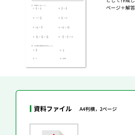
として作成し
ページ＋解答
資料ファイル
A4判横，2ページ