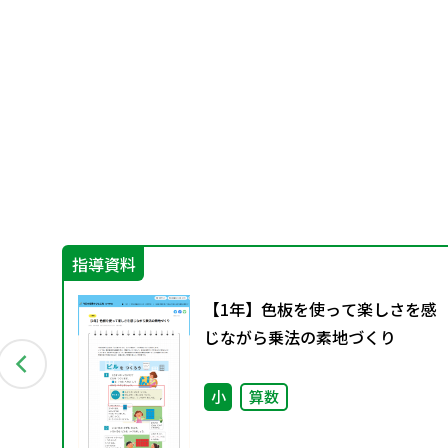
指導資料
グ
【1年】色板を使って楽しさを感
料
じながら乗法の素地づくり
小
算数