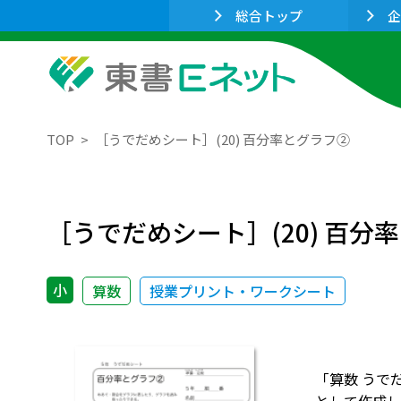
総合トップ
企
TOP
［うでだめシート］(20) 百分率とグラフ②
［うでだめシート］(20) 百分
小
算数
授業プリント・ワークシート
「算数 うで