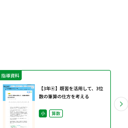
指導資料
指
【3年④】既習を活用して、3位
数の筆算の仕方を考える
小
算数