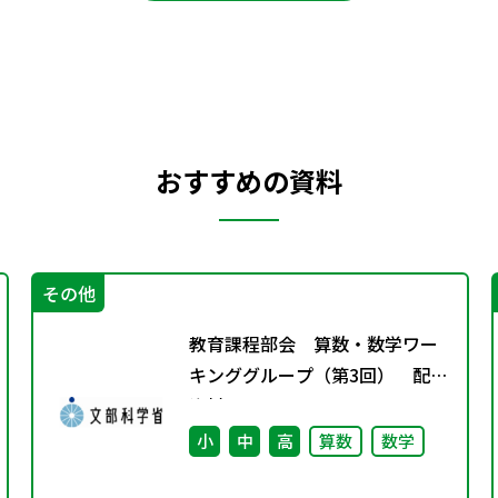
おすすめの資料
その他
教育課程部会 算数・数学ワー
キンググループ（第3回） 配付
資料
小
中
高
算数
数学