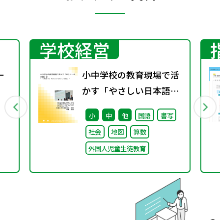
学校経営
ー
小中学校の教育現場で活
かす「やさしい日本語」
② ～「（学校内での）子
小
中
他
国語
書写
どもたちへのやさしい日
社会
地図
算数
本語」～
外国人児童生徒教育