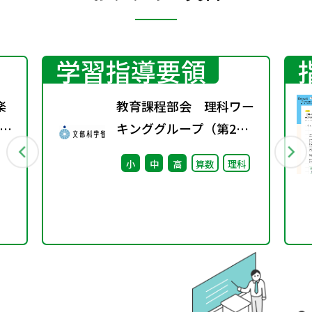
学習指導要領
楽
教育課程部会 理科ワー
の
キンググループ（第2
回） 配付資料
小
中
高
算数
理科