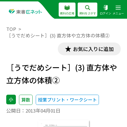
教科の広場
資料をさがす
ログイン
メニュー
TOP
［うでだめシート］(3) 直方体や立方体の体積②
お気に入りに追加
［うでだめシート］(3) 直方体や
立方体の体積②
小
算数
授業プリント・ワークシート
公開日：
2013年04月01日