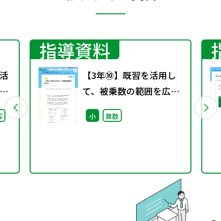
指導資料
活
【3年⑩】既習を活用し
」
て、被乗数の範囲を広げ
学校
る
写
小
算数
い