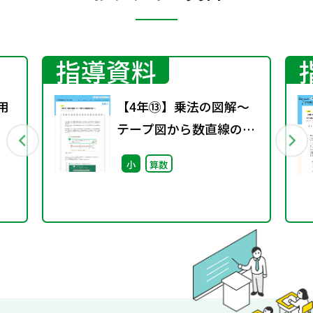
指導資料
用
【4年⑬】乗法の図解～
テープ図から数直線の図
へ～
小
算数