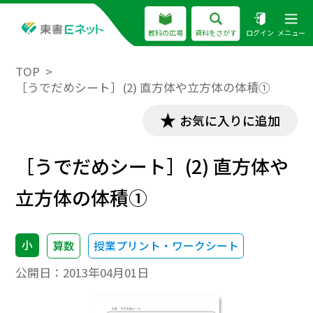
教科の広場
資料をさがす
ログイン
メニュー
TOP
［うでだめシート］(2) 直方体や立方体の体積①
お気に入りに追加
［うでだめシート］(2) 直方体や
立方体の体積①
小
算数
授業プリント・ワークシート
公開日：
2013年04月01日