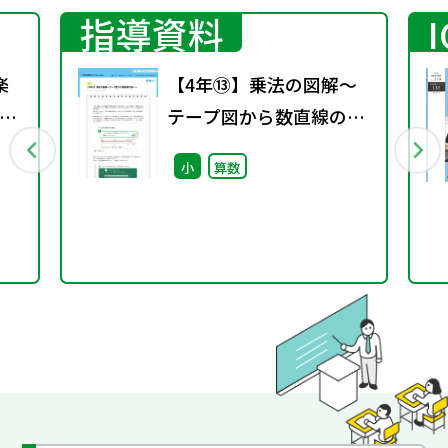
指導資料
楽
【4年⑬】乗法の図解～
の
テープ図から数直線の図
へ～
小
算数