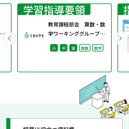
学習指導要領
、
教育課程部会 算数・数
算
学ワーキンググループ
（第6回） 配付資料
小
中
高
算数
数学