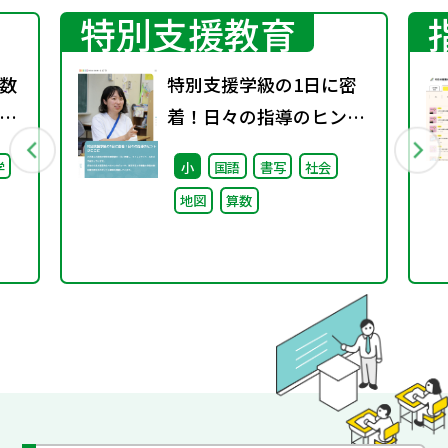
特別支援教育
数
特別支援学級の1日に密
着！日々の指導のヒント
料
がここに
学
小
国語
書写
社会
地図
算数