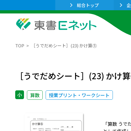
総合トップ
企
TOP
［うでだめシート］(23) かけ算⑤
［うでだめシート］(23) かけ
小
算数
授業プリント・ワークシート
「算数 うで