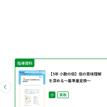
指導資料
の混
【5年 小数の倍】倍の意味理解
を深める～基準量変換～
小
算数