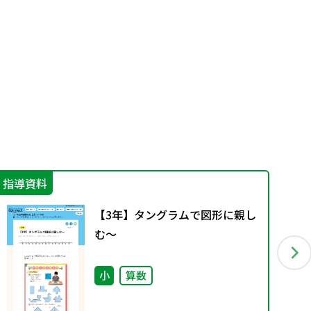
指導資料
そ
【3年】タングラムで図形に親し
む～
小
算数