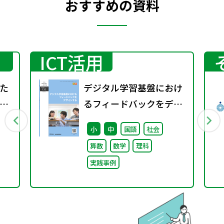
おすすめの資料
ICT活用
た
デジタル学習基盤におけ
～
るフィードバックをデザ
能
インする（特別課題
小
中
国語
社会
題
138）
算数
数学
理科
実践事例