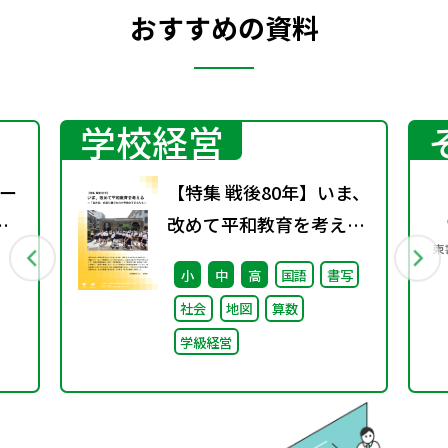
おすすめの資料
学校経営
ー
【特集 戦後80年】いま、
改めて平和教育を考え
る〜「あの日」を語り継
小
中
高
国語
書写
ぐ本川小学校の子どもた
社会
地図
算数
ち〜
学級経営