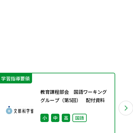
学習指導要領
そ
教育課程部会 国語ワーキング
グループ（第5回） 配付資料
小
中
高
国語