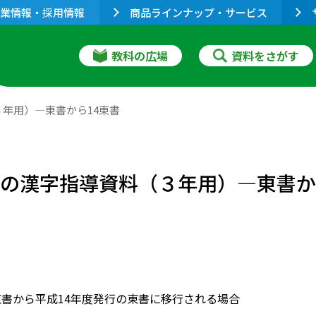
業情報・採用情報
商品ラインナップ・サービス
教科の広場
資料をさがす
年用）―東書から14東書
への漢字指導資料（３年用）―東書か
東書から平成14年度発行の東書に移行される場合