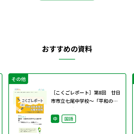
おすすめの資料
その他
［こくごレポート］第8回 廿日
市市立七尾中学校～「平和のバ
トン」を読んで～
中
国語