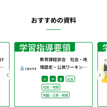
おすすめの資料
学習指導要領
け
教育課程部会 社会・地
ザ
理歴史・公民ワーキング
（第1回） 配付資料
小
中
高
社会
社会・地図
地歴・公民・地図