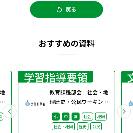
戻る
おすすめの資料
学習指導要領
地
教育課程部会 社会・地
グ
理歴史・公民ワーキング
料
（第4回） 配付資料
図
小
中
高
社会
地図
社会・地図
歴史
公民