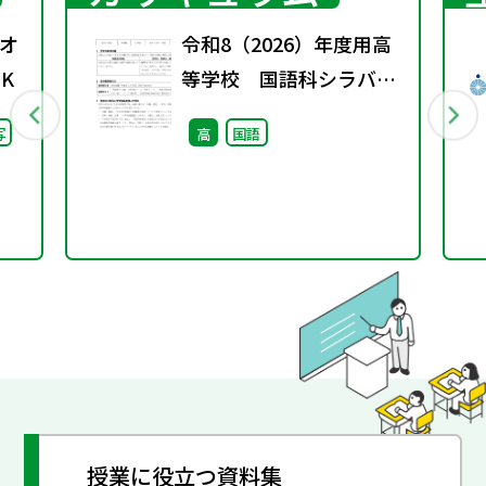
オ
令和8（2026）年度用高
K
等学校 国語科シラバス
案・ルーブリック
写
高
国語
授業に役立つ資料集