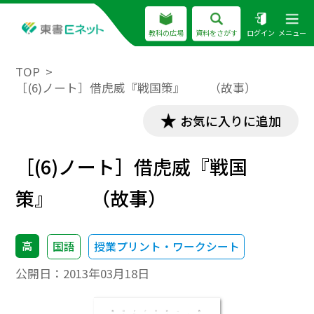
教科の広場
資料をさがす
ログイン
メニュー
TOP
［(6)ノート］借虎威『戦国策』 （故事）
お気に入りに追加
［(6)ノート］借虎威『戦国
策』 （故事）
高
国語
授業プリント・ワークシート
公開日：
2013年03月18日