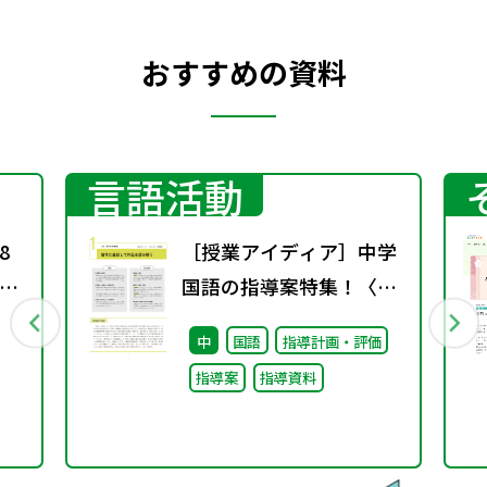
おすすめの資料
言語活動
8
［授業アイディア］中学
学
国語の指導案特集！〈1
を
学期〉
中
国語
指導計画・評価
指導案
指導資料