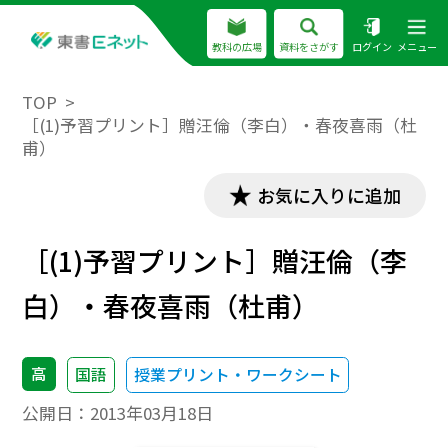
教科の広場
資料をさがす
ログイン
メニュー
TOP
［(1)予習プリント］贈汪倫（李白）・春夜喜雨（杜
甫）
お気に入りに追加
［(1)予習プリント］贈汪倫（李
白）・春夜喜雨（杜甫）
高
国語
授業プリント・ワークシート
公開日：
2013年03月18日