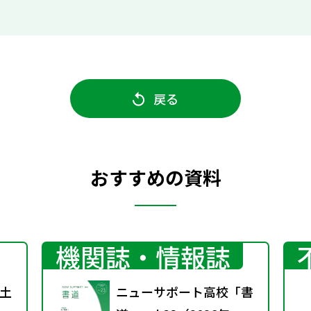
戻る
おすすめの資料
機関誌・情報誌
土
ニューサポート高校「書