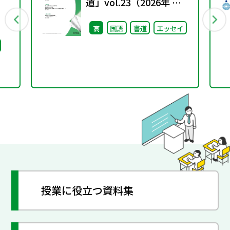
道」vol.23（2026年 春
号）
高
国語
書道
エッセイ
授業に役立つ資料集