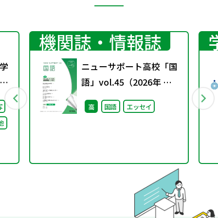
機関誌・情報誌
学
ニューサポート高校「国
校
語」vol.45（2026年 春
）
号）
写
高
国語
エッセイ
る
他
け
論